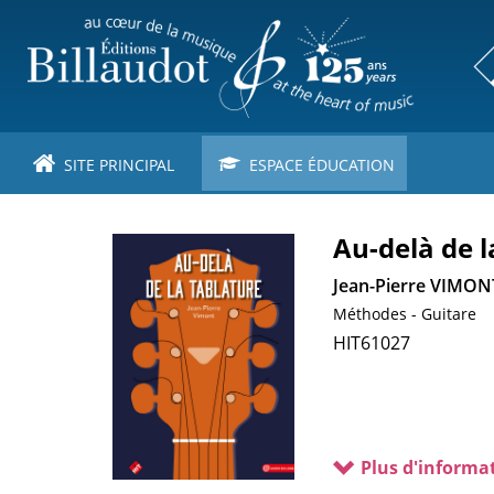
Aller
au
contenu
principal
SITE PRINCIPAL
ESPACE ÉDUCATION
Au-delà de l
Image
de
Jean-Pierre VIMON
couverture
Méthodes - Guitare
Cotage
HIT61027
Plus d'informa