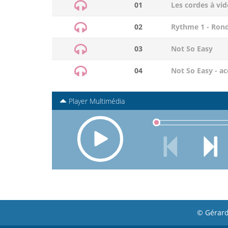
01
Les cordes à vid
02
Rythme 1 - Rond
03
Not So Easy
04
Not So Easy - 
Player Multimédia
© Gérard