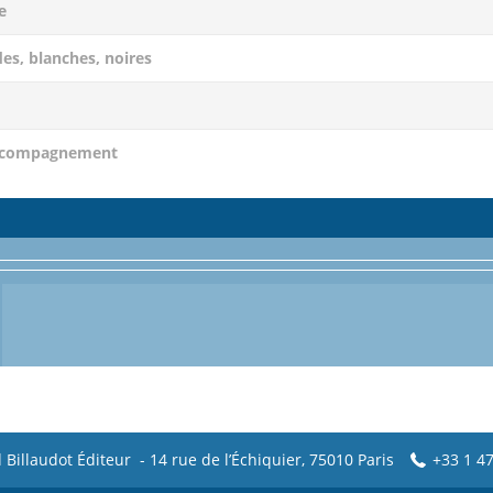
e
es, blanches, noires
accompagnement
 Billaudot Éditeur - 14 rue de l’Échiquier, 75010 Paris
+33 1 47