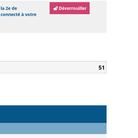
la 2e de
Déverrouiller
e connecté à votre
51