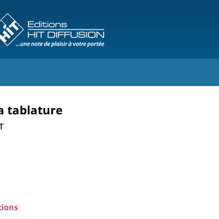
a tablature
T
tions